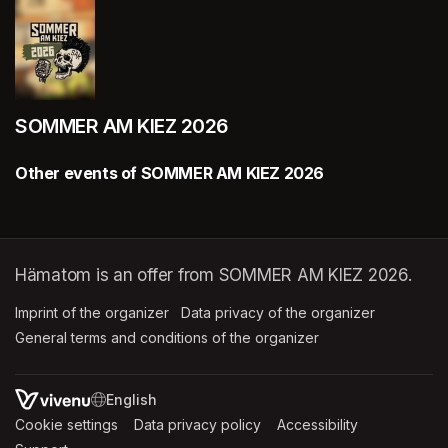
SOMMER AM KIEZ 2026
Other events of SOMMER AM KIEZ 2026
Hämatom is an offer from SOMMER AM KIEZ 2026.
Imprint of the organizer
(opens in a new tab)
Data privacy of the organizer
(opens in 
General terms and conditions of the organizer
(opens in a new ta
SWITCH LANGUAGE
Cookie settings
(opens in a new tab)
Data privacy policy
(opens in a new tab)
Accessibility
(opens in a n