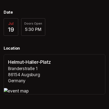
Date
Jul
Doors Open
19
5:30 PM
Location
Helmut-Haller-Platz
Branderstraße 1
86154 Augsburg
Germany
(opens in a new tab)
(opens in a new tab)